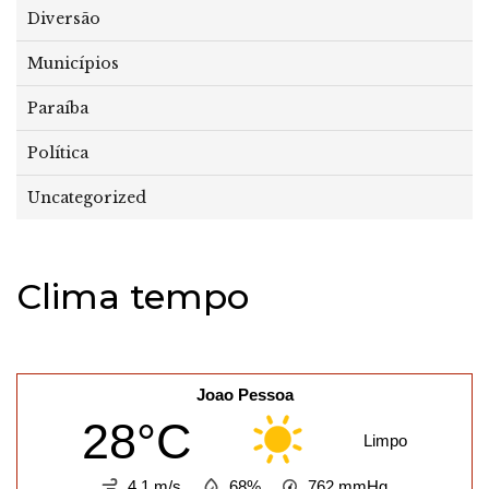
Diversão
Municípios
Paraíba
Política
Uncategorized
Clima tempo
Joao Pessoa
28°C
Limpo
4.1 m/s
68%
762
mmHg