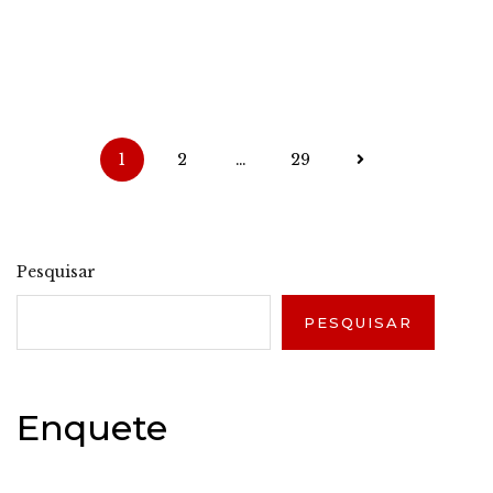
Paginação
1
2
…
29
de
posts
Pesquisar
PESQUISAR
Enquete