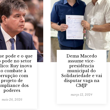
ue pode e o que
Dema Macedo
 pode no setor
assume vice-
lico: Ruy inova
presidência
no combate à
municipal do
orrupção com
Solidariedade e vai
projeto de
disputar vaga na
ompliance dos
CMJP
poderes
março 12, 2024
maio 26, 2026