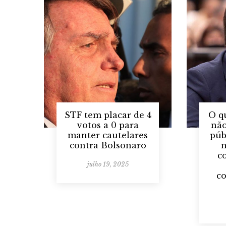
STF tem placar de 4
O q
votos a 0 para
não
manter cautelares
púb
contra Bolsonaro
c
julho 19, 2025
c