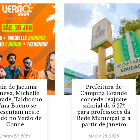
aia de Jacumã:
Prefeitura de
neva, Michelle
Campina Grande
rade, Taldioduo
concede reajuste
 Ana Bueno se
salarial de 6,27%
resentam neste
para professores da
ado no Verão de
Rede Municipal já a
Conde
partir de janeiro
janeiro 20, 2024
janeiro 28, 2025