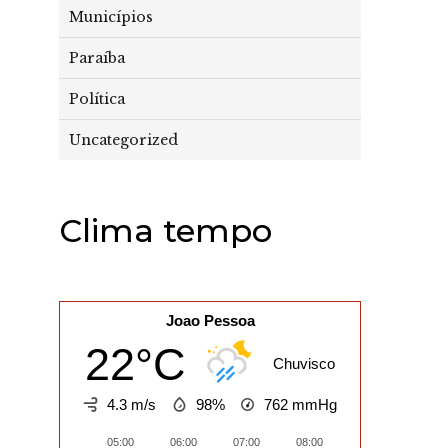
Municípios
Paraíba
Política
Uncategorized
Clima tempo
Joao Pessoa
22°C
Chuvisco
4.3 m/s
98%
762
mmHg
05:00
06:00
07:00
08:00
09:00
10:0