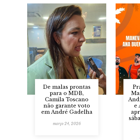
De malas prontas
Pr
para o MDB,
Ma
Camila Toscano
And
não garante voto
e
em André Gadelha
ap
sáb
março 24, 2026