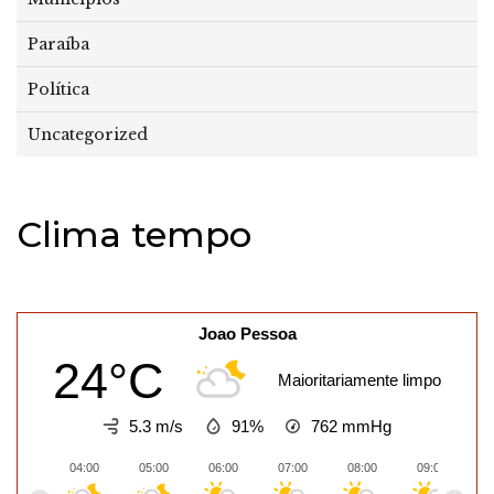
Paraíba
Política
Uncategorized
Clima tempo
Joao Pessoa
24°C
Maioritariamente limpo
5.3 m/s
91%
762
mmHg
04:00
05:00
06:00
07:00
08:00
09:00
1