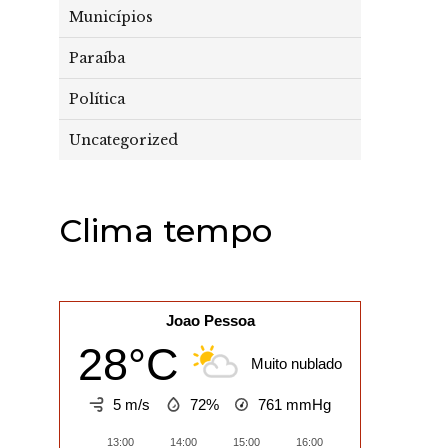
Municípios
Paraíba
Política
Uncategorized
Clima tempo
Joao Pessoa
28°C
Muito nublado
5 m/s
72%
761
mmHg
13:00
14:00
15:00
16:00
17:00
18:0