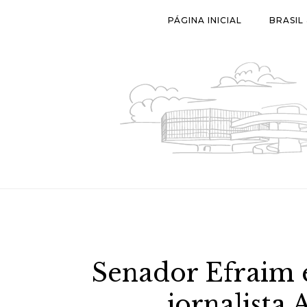
Skip
PÁGINA INICIAL
BRASIL
to
content
Senador Efraim e
jornalista