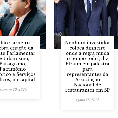
ábio Carneiro
Nenhum investidor
ebra criação da
coloca dinheiro
nte Parlamentar
onde a regra muda
e Urbanismo,
o tempo todo”, diz
Paisagismo,
Efraim em palestra
Patrimônio
para
órico e Serviços
representantes da
icos, na capital
Associação
Nacional de
fevereiro 20, 2025
restaurantes em SP
agosto 25, 2025