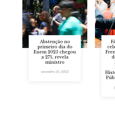
Abstenção no
F
primeiro dia do
cel
Enem 2025 chegou
Fre
a 27%, revela
d
ministro
novembro 10, 2025
Hist
Públ