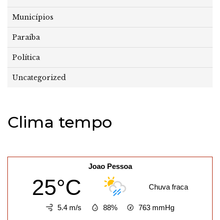
Municípios
Paraíba
Política
Uncategorized
Clima tempo
Joao Pessoa
25°C
Chuva fraca
5.4 m/s
88%
763
mmHg