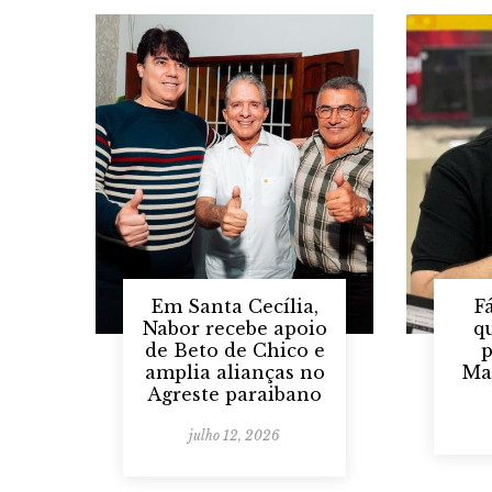
Em Santa Cecília,
F
Nabor recebe apoio
q
de Beto de Chico e
p
amplia alianças no
Ma
Agreste paraibano
julho 12, 2026