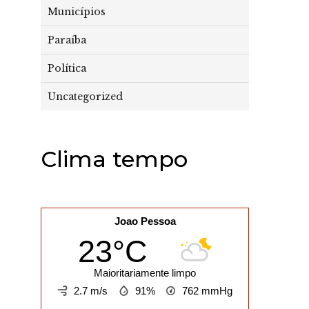
Municípios
Paraíba
Política
Uncategorized
Clima tempo
Joao Pessoa
23°C
Maioritariamente limpo
2.7 m/s
91%
762
mmHg