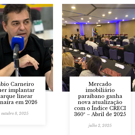
ábio Carneiro
Mercado
uer implantar
imobiliário
arque linear
paraibano ganha
naíra em 2026
nova atualização
com o Índice CRECI
outubro 8, 2025
360º – Abril de 2025
julho 2, 2025