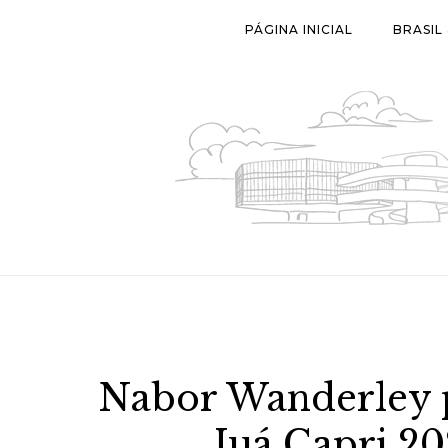
Skip
PÁGINA INICIAL
BRASIL
to
content
Nabor Wanderley p
Juá Capri 2