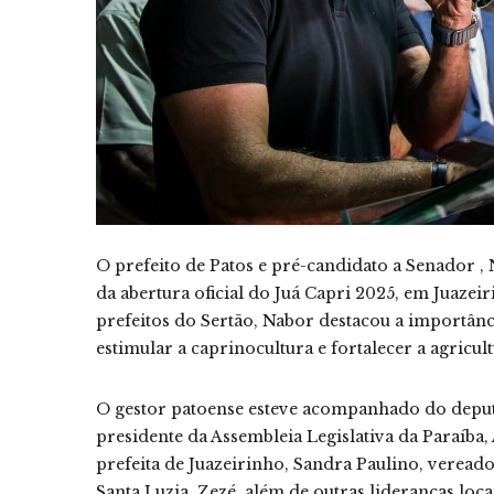
O prefeito de Patos e pré-candidato a Senador , 
da abertura oficial do Juá Capri 2025, em Juazei
prefeitos do Sertão, Nabor destacou a importânci
estimular a caprinocultura e fortalecer a agricul
O gestor patoense esteve acompanhado do deput
presidente da Assembleia Legislativa da Paraíb
prefeita de Juazeirinho, Sandra Paulino, vereador
Santa Luzia, Zezé, além de outras lideranças loca