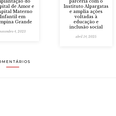
mplantação do
parceria com o
pital de Amor e
Instituto Alpargatas
spital Materno
e amplia ações
Infantil em
voltadas à
mpina Grande
educação e
inclusão social
novembro 4, 2023
abril 14, 2025
OMENTÁRIOS