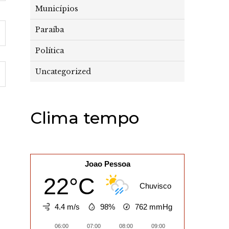
Municípios
Paraíba
Política
Uncategorized
Clima tempo
Joao Pessoa
22°C
Chuvisco
4.4 m/s
98%
762
mmHg
06:00
07:00
08:00
09:00
10:00
11:0