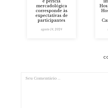
e perícia
i
mercadológica
Hos
corresponde às
Ho
expectativas de
participantes
Ca
agosto 14, 2024
C