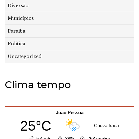
Diversão
Municípios
Paraíba
Política
Uncategorized
Clima tempo
Joao Pessoa
25°C
Chuva fraca
5.4 m/s
88%
763
mmHg