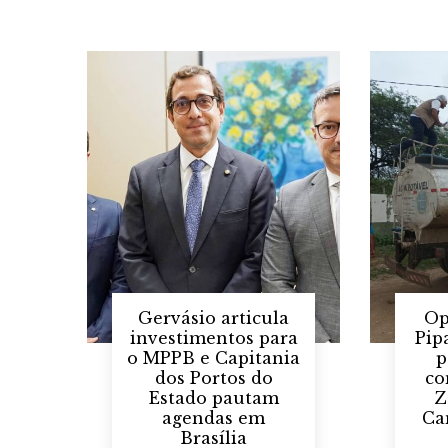
Gervásio articula
Op
investimentos para
Pip
o MPPB e Capitania
p
dos Portos do
co
Estado pautam
Z
agendas em
Ca
Brasília