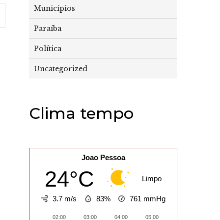
Municípios
Paraíba
Política
Uncategorized
Clima tempo
Joao Pessoa
24°C
Limpo
3.7 m/s
83%
761
mmHg
02:00
03:00
04:00
05:00
06:00
07:0