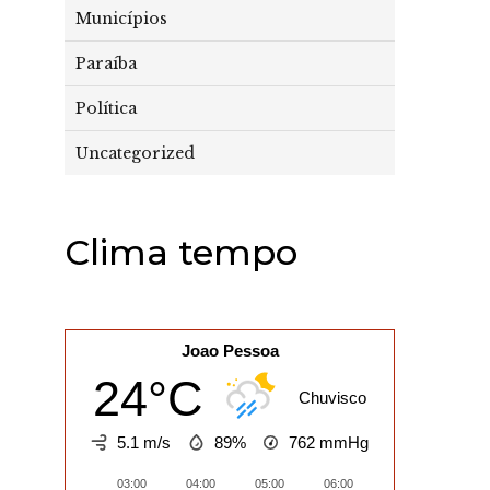
Municípios
Paraíba
Política
Uncategorized
Clima tempo
Joao Pessoa
24°C
Chuvisco
5.1 m/s
89%
762
mmHg
03:00
04:00
05:00
06:00
07:00
08:0