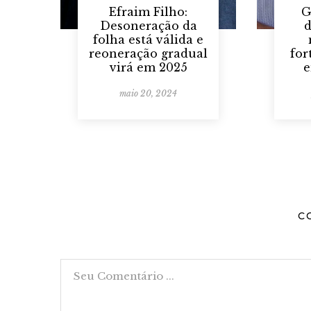
Efraim Filho:
G
Desoneração da
d
folha está válida e
reoneração gradual
for
virá em 2025
e
maio 20, 2024
C