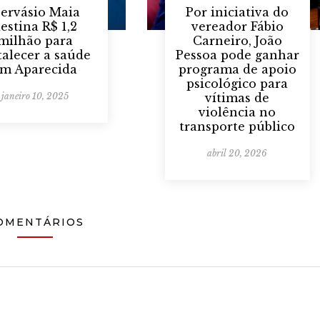
ervásio Maia
Por iniciativa do
estina R$ 1,2
vereador Fábio
milhão para
Carneiro, João
talecer a saúde
Pessoa pode ganhar
m Aparecida
programa de apoio
psicológico para
janeiro 10, 2025
vítimas de
violência no
transporte público
abril 20, 2026
OMENTÁRIOS