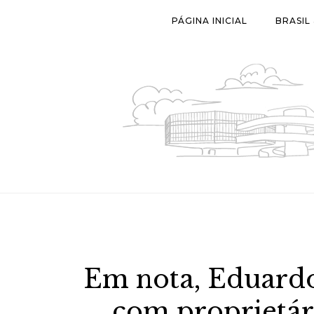
Skip
PÁGINA INICIAL
BRASIL
to
content
Em nota, Eduardo
com proprietár