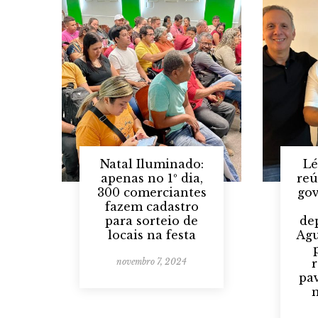
Natal Iluminado:
Lé
apenas no 1º dia,
reú
300 comerciantes
go
fazem cadastro
para sorteio de
de
locais na festa
Agu
novembro 7, 2024
pa