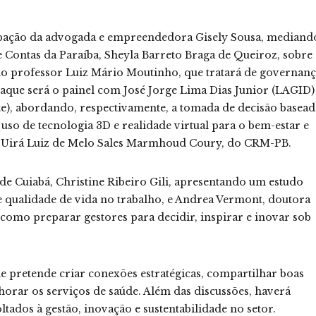
ipação da advogada e empreendedora Gisely Sousa, mediand
e Contas da Paraíba, Sheyla Barreto Braga de Queiroz, sobre
do professor Luiz Mário Moutinho, que tratará de governan
taque será o painel com José Jorge Lima Dias Junior (LAGID)
ute), abordando, respectivamente, a tomada de decisão basead
 uso de tecnologia 3D e realidade virtual para o bem-estar e
 Uirá Luiz de Melo Sales Marmhoud Coury, do CRM-PB.
e Cuiabá, Christine Ribeiro Gili, apresentando um estudo
de qualidade de vida no trabalho, e Andrea Vermont, doutora
 como preparar gestores para decidir, inspirar e inovar sob
 pretende criar conexões estratégicas, compartilhar boas
lhorar os serviços de saúde. Além das discussões, haverá
tados à gestão, inovação e sustentabilidade no setor.