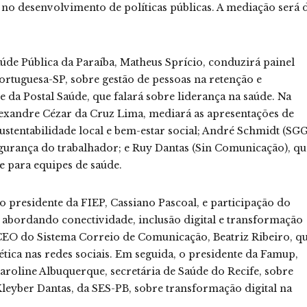
no desenvolvimento de políticas públicas. A mediação será 
aúde Pública da Paraíba, Matheus Sprício, conduzirá painel
rtuguesa-SP, sobre gestão de pessoas na retenção e
e da Postal Saúde, que falará sobre liderança na saúde. Na
lexandre Cézar da Cruz Lima, mediará as apresentações de
sustentabilidade local e bem-estar social; André Schmidt (SGG
 segurança do trabalhador; e Ruy Dantas (Sin Comunicação), qu
e para equipes de saúde.
o presidente da FIEP, Cassiano Pascoal, e participação do
 abordando conectividade, inclusão digital e transformação
 CEO do Sistema Correio de Comunicação, Beatriz Ribeiro, q
ética nas redes sociais. Em seguida, o presidente da Famup,
roline Albuquerque, secretária de Saúde do Recife, sobre
 Kleyber Dantas, da SES-PB, sobre transformação digital na