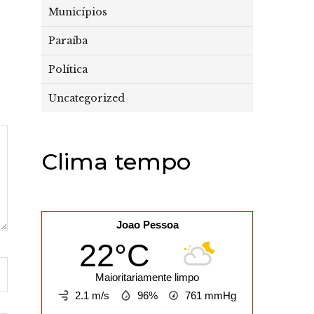
Municípios
Paraíba
Política
Uncategorized
Clima tempo
Joao Pessoa
22°C
Maioritariamente limpo
2.1 m/s
96%
761
mmHg