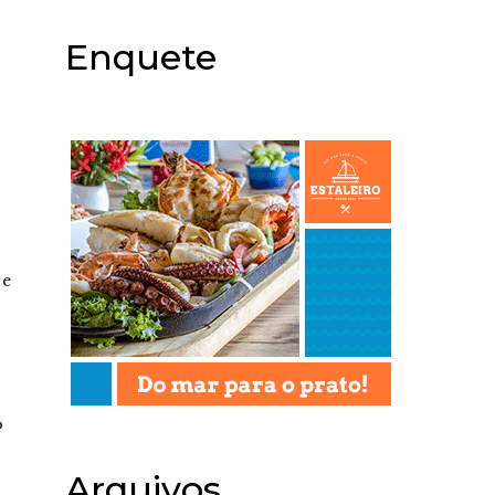
Enquete
 e
o
Arquivos