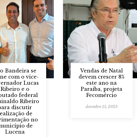
o Bandeira se
Vendas de Natal
ne com o vice-
devem crescer 8%
vernador Lucas
este ano na
Ribeiro e o
Paraíba, projeta
putado federal
Fecomércio
inaldo Ribeiro
para discutir
dezembro 15, 2023
realização de
vimentação no
município de
Lucena