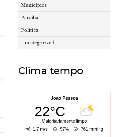
Municípios
Paraíba
Política
Uncategorized
Clima tempo
Joao Pessoa
22°C
Maioritariamente limpo
1.7 m/s
97%
761
mmHg