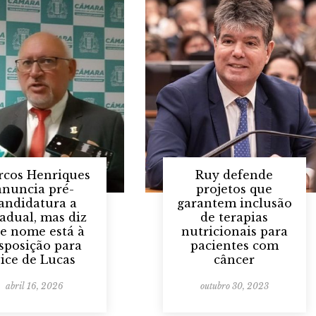
cos Henriques
Ruy defende
anuncia pré-
projetos que
andidatura a
garantem inclusão
tadual, mas diz
de terapias
e nome está à
nutricionais para
sposição para
pacientes com
ice de Lucas
câncer
abril 16, 2026
outubro 30, 2023