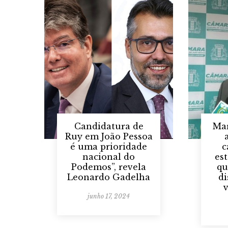
Candidatura de
Mar
Ruy em João Pessoa
é uma prioridade
c
nacional do
es
Podemos”, revela
qu
Leonardo Gadelha
di
v
junho 17, 2024