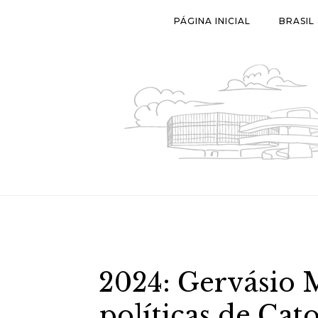
Skip
PÁGINA INICIAL
BRASIL
to
content
2024: Gervásio 
políticas de Cat